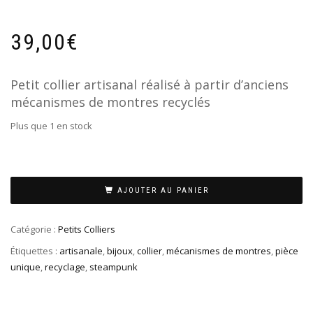
39,00
€
Petit collier artisanal réalisé à partir d’anciens
mécanismes de montres recyclés
Plus que 1 en stock
AJOUTER AU PANIER
Catégorie :
Petits Colliers
Étiquettes :
artisanale
,
bijoux
,
collier
,
mécanismes de montres
,
pièce
unique
,
recyclage
,
steampunk