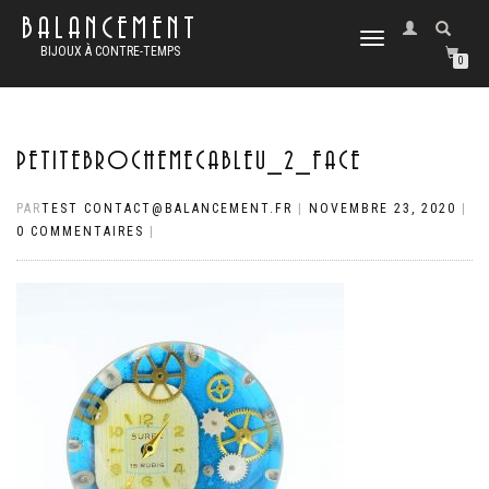
BALANCEMENT
DÉPLIER
BIJOUX À CONTRE-TEMPS
LA
0
NAVIGATION
PETITEBROCHEMECABLEU_2_FACE
PAR
TEST CONTACT@BALANCEMENT.FR
|
NOVEMBRE 23, 2020
|
0 COMMENTAIRES
|