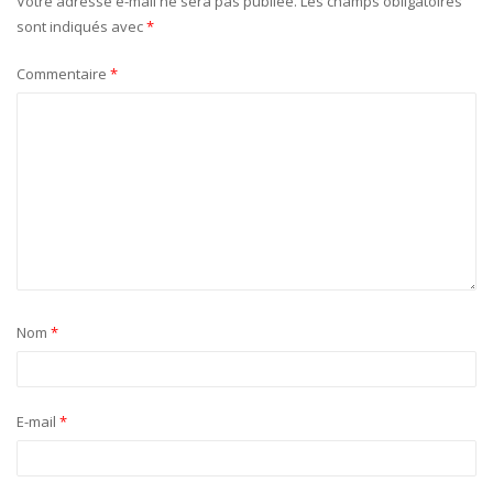
Votre adresse e-mail ne sera pas publiée.
Les champs obligatoires
sont indiqués avec
*
Commentaire
*
Nom
*
E-mail
*