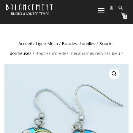
BALANCEMENT
DÉPLIER
BIJOUX À CONTRE-TEMPS
LA
0
NAVIGATION
Accueil
/
Ligne Méca
/
Boucles d'oreilles
/
Boucles
dormeuses
/ Boucles d’oreilles mécanismes recyclés bleu 4