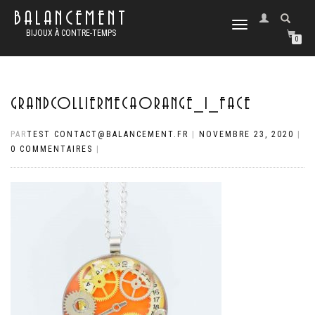
BALANCEMENT
DÉPLIER
BIJOUX À CONTRE-TEMPS
LA
0
NAVIGATION
GRANDCOLLIERMECAORANGE_1_FACE
PAR
TEST CONTACT@BALANCEMENT.FR
|
NOVEMBRE 23, 2020
|
0 COMMENTAIRES
|