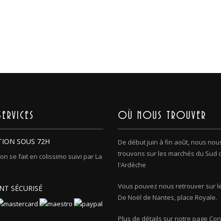
ERVICES
OÙ NOUS TROUVER
TION SOUS 72H
De début juin à fin août, nous nou
trouvons sur les marchés du Sud 
son se fait en colissimo suivi par La
l'Ardèche
Vous pouvez nous retrouver sur l
NT SÉCURISÉ
De Noël de Nantes, place Royale.
Plus de détails sur notre page Con