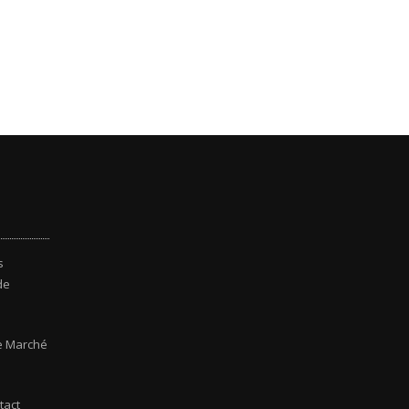
s
de
e Marché
tact