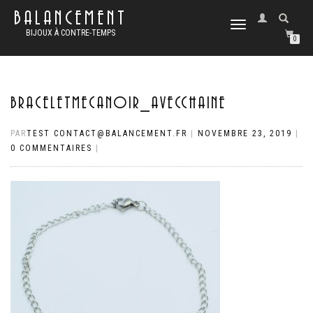
BALANCEMENT
DÉPLIER
BIJOUX À CONTRE-TEMPS
LA
0
NAVIGATION
BRACELETMECANOIR_AVECCHAINE
PAR
TEST CONTACT@BALANCEMENT.FR
|
NOVEMBRE 23, 2019
|
0 COMMENTAIRES
|